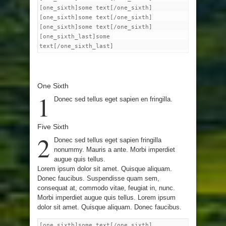
[one_sixth]some text[/one_sixth]
[one_sixth]some text[/one_sixth]
[one_sixth]some text[/one_sixth]
[one_sixth_last]some
text[/one_sixth_last]
One Sixth
1
Donec sed tellus eget sapien en fringilla.
Five Sixth
2
Donec sed tellus eget sapien fringilla
nonummy. Mauris a ante. Morbi imperdiet
augue quis tellus.
Lorem ipsum dolor sit amet. Quisque aliquam.
Donec faucibus. Suspendisse quam sem,
consequat at, commodo vitae, feugiat in, nunc.
Morbi imperdiet augue quis tellus. Lorem ipsum
dolor sit amet. Quisque aliquam. Donec faucibus.
[one_sixth]some text[/one_sixth]