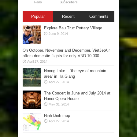
Fans
Subscribers
Popular
Recent
Comments
Explore Bau Truc Pottery Village
June 9, 2014
On October, November and December, VietJetAir
offers domestic flights for only VND 10,000
April 27, 2014
Noong Lake – “the eye of mountain
area” in Ha Giang
April 27, 2014
The Concert in June and July 2014 at
Hanoi Opera House
May 31, 2014
Ninh Binh map
April 27, 2014