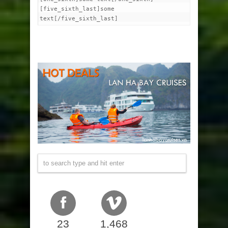
[five_sixth_last]some
text[/five_sixth_last]
23
1,468